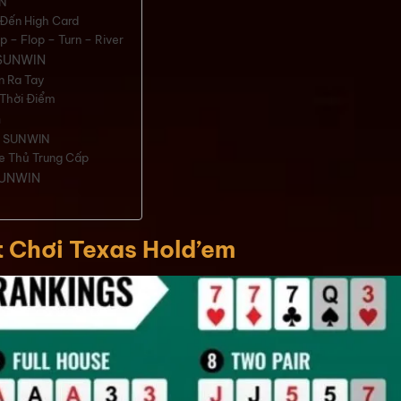
IN
 Đến High Card
 – Flop – Turn – River
r SUNWIN
n Ra Tay
 Thời Điểm
h
àn SUNWIN
e Thủ Trung Cấp
SUNWIN
 Chơi Texas Hold’em