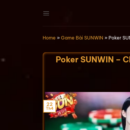
Bỏ
qua
nội
dung
Home
»
Game Bài SUNWIN
»
Poker SU
Poker SUNWIN – Ch
22
Th4