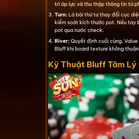
trì áp lực và thu thập thông tin từ 
Turn:
Lá bài thứ tư thay đổi cục di
kiểm soát kích thước pot. Nếu tay b
pot qua nước check.
River:
Quyết định cuối cùng. Value 
Bluff khi board texture không thuận
Kỹ Thuật Bluff Tâm L