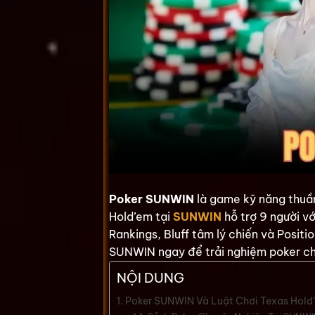
Poker SUNWIN
là game kỹ năng thuần 
Hold’em tại
SUNWIN
hỗ trợ 9 người v
Rankings, Bluff tâm lý chiến và Positi
SUNWIN ngay để trải nghiệm poker ch
NỘI DUNG
Poker SUNWIN Và Luật Chơi Texas Hold