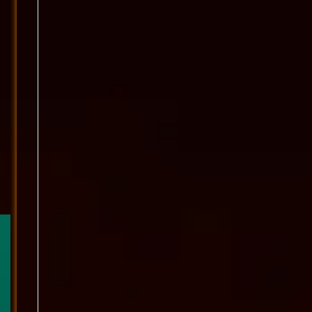
Lên
Điểm
Ngay