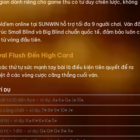
gian dành riêng cho game thủ có tư duy chiến lược, không
ld’em online tại SUNWIN hỗ trợ tối đa 9 người chơi. Ván đ
trúc Small Blind và Big Blind chuẩn quốc tế, đảm bảo luôn 
 từ vòng đầu tiên.
al Flush Đến High Card
ác thứ tự sức mạnh tay bài là điều kiện tiên quyết để ra
biệt ở các vòng cược căng thẳng cuối ván.
Í DỤ
ất từ 10 đến Ace – ví dụ: A♠ K♠ Q♠ J♠ 10♠
ếp cùng chất – ví dụ: 7♥ 8♥ 9♥ 10♥ J♥
á trị – ví dụ: K♠ K♥ K♦ K♣ 5♦
á trị + 1 đôi – ví dụ: Q♠ Q♥ Q♦ 9♣ 9♠