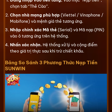
Đăng nhập vào nền tảng,
vào mục “Nạp tiền”,
chọn tab “Thẻ Cào”.
Chọn nhà mạng phù hợp
(Viettel / Vinaphone /
Mobifone) và mệnh giá thẻ tương ứng.
Nhập chính xác Mã thẻ
(Serial) và Mã nạp (PIN)
vào ô tương ứng trên hệ thống.
Nhấn xác nhận.
Hệ thống xử lý và cộng điểm
theo giá trị thực sau khi trừ chiết khấu.
Bảng So Sánh 3 Phương Thức Nạp Tiền
SUNWIN