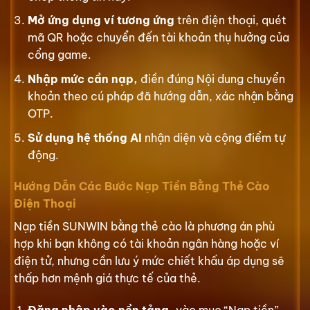
Mở ứng dụng ví tương ứng
trên điện thoại, quét
mã QR hoặc chuyển đến tài khoản thụ hưởng của
cổng game.
Nhập mức cần nạp,
điền đúng Nội dung chuyển
khoản theo cú pháp đã hướng dẫn, xác nhận bằng
OTP.
Sử dụng hệ thống AI
nhận diện và cộng điểm tự
động.
Hướng Dẫn C
ác Bước
Nạp Tiền Bằng Thẻ Cào
Điện Thoại
Nạp tiền SUNWIN bằng thẻ cào là phương án phù
hợp khi bạn không có tài khoản ngân hàng hoặc ví
điện tử, nhưng cần lưu ý mức chiết khấu áp dụng sẽ
thấp hơn mệnh giá thực tế của thẻ.