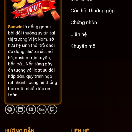
Câu hỏi thường gặp
Chứng nhận
Sunwin
là cổng game
bài đổi thưởng uy tín tại
Liên hệ
thị trường Việt Nam, sở
hữu hệ sinh thái trò chơi
Khuyến mãi
đa dạng như tài xỉu, nổ
hũ, casino trực tuyến,
bắn cá… Nền tảng gây
ấn tượng với loạt ưu đãi
hấp dẫn, quy trình nạp
rút nhanh, cùng hệ thống
bảo mật nhiều lớp an
toàn.
HƯỚNG DẪN
LIÊN HỆ