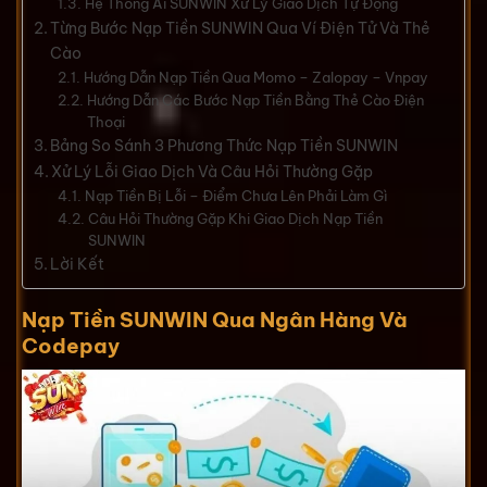
Hệ Thống Ai SUNWIN Xử Lý Giao Dịch Tự Động
Từng Bước Nạp Tiền SUNWIN Qua Ví Điện Tử Và Thẻ
Cào
Hướng Dẫn Nạp Tiền Qua Momo – Zalopay – Vnpay
Hướng Dẫn Các Bước Nạp Tiền Bằng Thẻ Cào Điện
Thoại
Bảng So Sánh 3 Phương Thức Nạp Tiền SUNWIN
Xử Lý Lỗi Giao Dịch Và Câu Hỏi Thường Gặp
Nạp Tiền Bị Lỗi – Điểm Chưa Lên Phải Làm Gì
Câu Hỏi Thường Gặp Khi Giao Dịch Nạp Tiền
SUNWIN
Lời Kết
Nạp Tiền SUNWIN Qua Ngân Hàng Và
Codepay