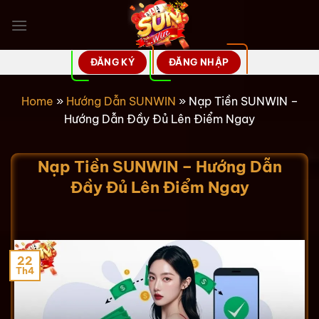
Bỏ
qua
nội
dung
ĐĂNG KÝ
ĐĂNG NHẬP
Home
»
Hướng Dẫn SUNWIN
»
Nạp Tiền SUNWIN –
Hướng Dẫn Đầy Đủ Lên Điểm Ngay
Nạp Tiền SUNWIN – Hướng Dẫn
Đầy Đủ Lên Điểm Ngay
22
Th4