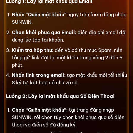
Luồng 1: Lấy lại mật khẩu qua Email
Nhấn “Quên mật khẩu”
ngay trên form đăng nhập
SUNWIN.
Chọn khôi phục qua Email:
điền địa chỉ email đã
dùng lúc tạo tài khoản.
Kiểm tra hộp thư:
đến và cả thư mục Spam, nền
tảng gửi link đặt lại mật khẩu trong vòng 2 đến 5
phút.
Nhấn link trong email:
tạo mật khẩu mới tối thiểu
8 ký tự, kết hợp cả chữ và số.
Luồng 2: Lấy lại mật khẩu qua Số Điện Thoại
Chọn “Quên mật khẩu”:
tại trang đăng nhập
SUNWIN, rồi chọn tùy chọn khôi phục qua số điện
thoại và điền số đã đăng ký.