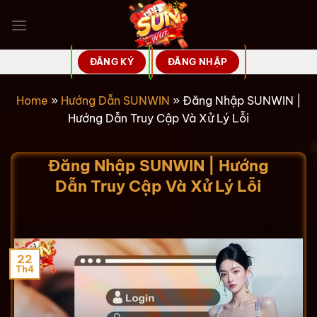
Bỏ
qua
nội
dung
ĐĂNG KÝ
ĐĂNG NHẬP
Home
»
Hướng Dẫn SUNWIN
»
Đăng Nhập SUNWIN |
Hướng Dẫn Truy Cập Và Xử Lý Lỗi
Đăng Nhập SUNWIN | Hướng
Dẫn Truy Cập Và Xử Lý Lỗi
22
Th4