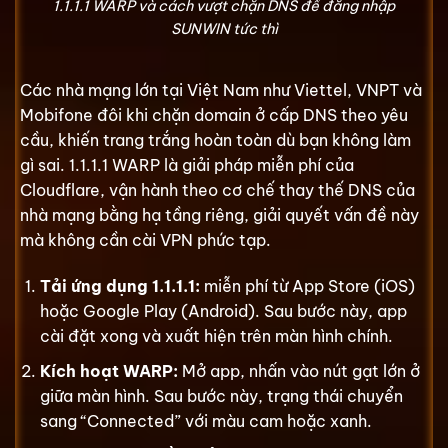
1.1.1.1 WARP và cách vượt chặn DNS để đăng nhập
SUNWIN tức thì
Các nhà mạng lớn tại Việt Nam như Viettel, VNPT và
Mobifone đôi khi chặn domain ở cấp DNS theo yêu
cầu, khiến trang trắng hoàn toàn dù bạn không làm
gì sai. 1.1.1.1 WARP là giải pháp miễn phí của
Cloudflare, vận hành theo cơ chế thay thế DNS của
nhà mạng bằng hạ tầng riêng, giải quyết vấn đề này
mà không cần cài VPN phức tạp.
Tải ứng dụng 1.1.1.1:
miễn phí từ App Store (iOS)
hoặc Google Play (Android). Sau bước này, app
cài đặt xong và xuất hiện trên màn hình chính.
Kích hoạt WARP:
Mở app, nhấn vào nút gạt lớn ở
giữa màn hình. Sau bước này, trạng thái chuyển
sang “Connected” với màu cam hoặc xanh.